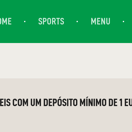
HOME
SPORTS
OME
SPORTS
MENU
MENU
GALLERY
CONTACT
EIS COM UM DEPÓSITO MÍNIMO DE 1 