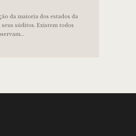
ação da maioria dos estados da
 seus súditos. Existem todos
observam…