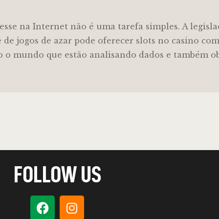
resse na Internet não é uma tarefa simples. A legisl
de jogos de azar pode oferecer slots no casino com
odo o mundo que estão analisando dados e também 
FOLLOW US